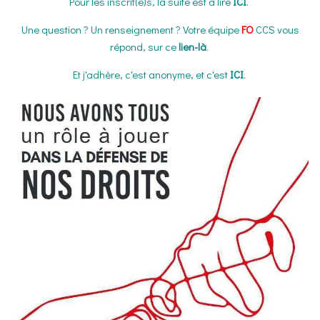
Pour les inscrit(e)s, la suite est à lire
ICI
.
Une question ? Un renseignement ? Votre équipe
FO
CCS vous
répond, sur ce
lien-là
.
Et j'adhère, c'est anonyme, et c'est
ICI
.