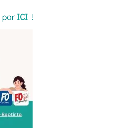
t par
ICI
!