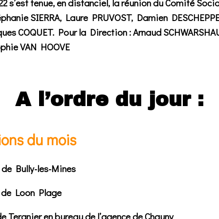
22 s’est tenue, en distanciel, la réunion du Comité Soci
Stéphanie SIERRA, Laure PRUVOST, Damien DESCHEPP
cques COQUET. Pour la Direction : Arnaud SCHWARSH
Sophie VAN HOOVE
A l’ordre du jour :
ions du mois
 de Bully-les-Mines
 de Loon Plage
e Tergnier en bureau de l’agence de Chauny