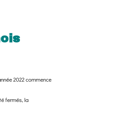
ois
 l’année 2022 commence
é fermés, la